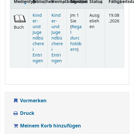
Medientyp
Bibliothek
Heimatbibliothek
Signatur
Status
Fälligkeits
Exemplare
Kind
Kind
Jm 1
Ausg
19.08
er-
er-
Sie
elieh
.2026
und
und
(
Rega
en
Buch
Juge
Juge
l
ndbü
ndbü
durc
chere
chere
hstöb
(Öffnet sich unterhalb)
i
i
ern
)
Entri
Entri
ngen
ngen
Vormerken
Druck
Meinem Korb hinzufügen