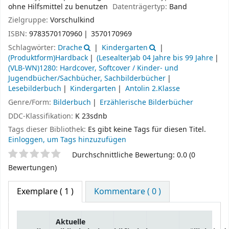
ohne Hilfsmittel zu benutzen
Datenträgertyp:
Band
Zielgruppe:
Vorschulkind
ISBN:
9783570170960
3570170969
Schlagwörter:
Drache
Kindergarten
(Produktform)Hardback
(Lesealter)ab 04 Jahre bis 99 Jahre
(VLB-WN)1280: Hardcover, Softcover / Kinder- und
Jugendbücher/Sachbücher, Sachbilderbücher
Lesebilderbuch
Kindergarten
Antolin 2.Klasse
Genre/Form:
Bilderbuch
Erzählerische Bilderbücher
DDC-Klassifikation:
K 23sdnb
Tags dieser Bibliothek:
Es gibt keine Tags für diesen Titel.
Einloggen, um Tags hinzuzufügen
Sternchenbewertung
Durchschnittliche Bewertung: 0.0 (0
Bewertungen)
Exemplare
( 1 )
Kommentare ( 0 )
Aktuelle