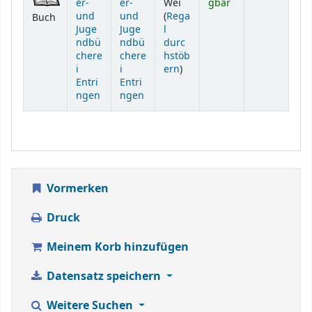
er-
er-
Wei
gbar
und
und
(
Rega
Buch
Juge
Juge
l
ndbü
ndbü
durc
chere
chere
hstöb
(Öffnet sich unterhalb)
i
i
ern
)
Entri
Entri
ngen
ngen
Vormerken
Druck
Meinem Korb hinzufügen
Datensatz speichern
Weitere Suchen