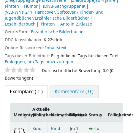
(Zielgruppe)Junge Erwachsene
(Zielgruppe)ab 4 Jahre
Piraten
Humor
(DNB-Sachgruppen)K
(VLB-WN)1211: Hardcover, Softcover / Kinder- und
Jugendbücher/Erzählerische Bilderbücher
Lesebilderbuch
Piraten
Antolin 2.Klasse
Genre/Form:
Erzählerische Bilderbücher
DDC-Klassifikation:
K 22sdnb
Online-Ressourcen:
Inhaltstext
Tags dieser Bibliothek:
Es gibt keine Tags für diesen Titel.
Einloggen, um Tags hinzuzufügen
Sternchenbewertung
Durchschnittliche Bewertung: 0.0 (0
Bewertungen)
Exemplare
( 1 )
Kommentare ( 0 )
Aktuelle
Medientyp
Bibliothek
Heimatbibliothek
Signatur
Status
Fälligkeits
Exemplare
Kind
Kind
Jm 1
Verfü