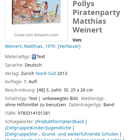
Pollys
Piratenparty
Matthias
Weinert
Cover von Amazon.com
Von:
Weinert, Matthias
, 1970-
[Verfasser]
Materialtyp:
Text
Sprache:
Deutsch
Verlag:
Zürich
Nord-Süd
2013
Auflage:
1. Aufl
Beschreibung:
[48] S. zahlr. Ill. 25 x 26 cm
Inhaltstyp:
Text
unbewegtes Bild
Medientyp:
ohne Hilfsmittel zu benutzen
Datenträgertyp:
Band
ISBN:
9783314101281
Schlagwörter:
(Produktform)Hardback
(Zielgruppe)Kinder/Jugendliche
(Zielgruppe)Vor-, Grund- und weiterführende Schulen