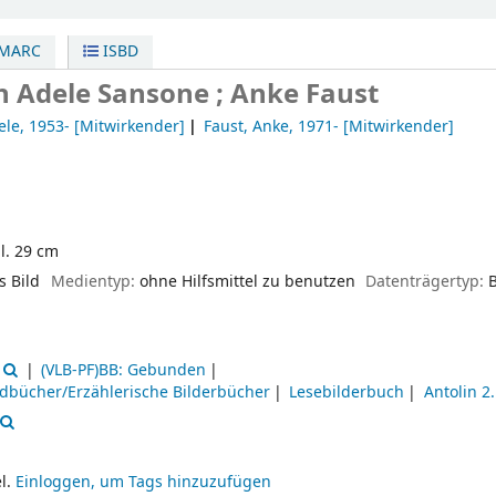
MARC
ISBD
en
Adele Sansone ; Anke Faust
ele
, 1953-
[Mitwirkender]
Faust, Anke
, 1971-
[Mitwirkender]
ll. 29 cm
 Bild
Medientyp:
ohne Hilfsmittel zu benutzen
Datenträgertyp:
(VLB-PF)BB: Gebunden
ndbücher/Erzählerische Bilderbücher
Lesebilderbuch
Antolin 2
l.
Einloggen, um Tags hinzuzufügen