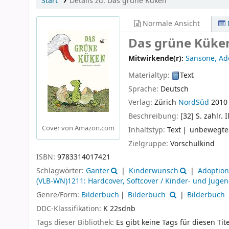
Start
Details zu:
Das grüne Küken
Normale Ansicht
Das grüne Kük
Mitwirkende(r):
Sansone, Ad
Materialtyp:
Text
Sprache:
Deutsch
Verlag:
Zürich
NordSüd
2010
Beschreibung:
[32] S. zahlr. I
Cover von Amazon.com
Inhaltstyp:
Text
unbewegtes
Zielgruppe:
Vorschulkind
ISBN:
9783314017421
Schlagwörter:
Ganter
Kinderwunsch
Adoption
(VLB-WN)1211: Hardcover, Softcover / Kinder- und Juge
Genre/Form:
Bilderbuch
Bilderbuch
Bilderbuch
DDC-Klassifikation:
K 22sdnb
Tags dieser Bibliothek:
Es gibt keine Tags für diesen Tite