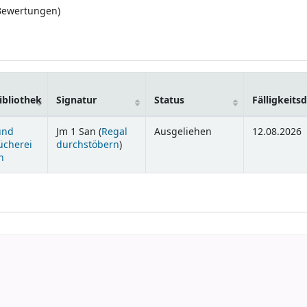
 Bewertungen)
bliothek
Signatur
Status
Fälligkeit
und
Jm 1 San (
Regal
Ausgeliehen
12.08.2026
(Öffnet sich unterhalb)
ücherei
durchstöbern
)
n