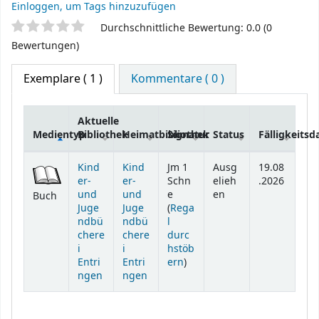
Einloggen, um Tags hinzuzufügen
Sternchenbewertung
Durchschnittliche Bewertung: 0.0 (0
Bewertungen)
Exemplare
( 1 )
Kommentare ( 0 )
Aktuelle
Medientyp
Bibliothek
Heimatbibliothek
Signatur
Status
Fälligkeits
Exemplare
Kind
Kind
Jm 1
Ausg
19.08
er-
er-
Schn
elieh
.2026
und
und
e
en
Buch
Juge
Juge
(
Rega
ndbü
ndbü
l
chere
chere
durc
i
i
hstöb
(Öffnet sich unterhalb)
Entri
Entri
ern
)
ngen
ngen