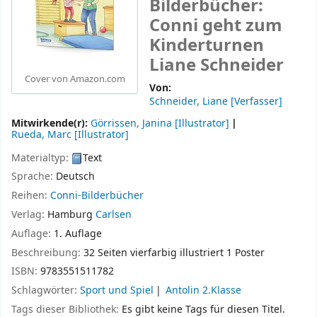
Bilderbücher:
Conni geht zum
Kinderturnen
Liane Schneider
Cover von Amazon.com
Von:
Schneider, Liane
[Verfasser]
Mitwirkende(r):
Görrissen, Janina
[Illustrator]
Rueda, Marc
[Illustrator]
Materialtyp:
Text
Sprache:
Deutsch
Reihen:
Conni-Bilderbücher
Verlag:
Hamburg
Carlsen
Auflage:
1. Auflage
Beschreibung:
32 Seiten vierfarbig illustriert 1 Poster
ISBN:
9783551511782
Schlagwörter:
Sport und Spiel
Antolin 2.Klasse
Tags dieser Bibliothek:
Es gibt keine Tags für diesen Titel.