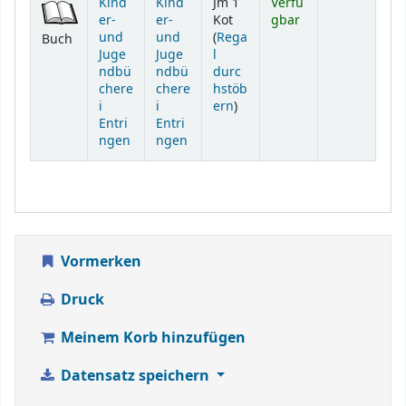
Kind
Kind
Jm 1
Verfü
er-
er-
Kot
gbar
und
und
(
Rega
Buch
Juge
Juge
l
ndbü
ndbü
durc
chere
chere
hstöb
(Öffnet sich unterhalb)
i
i
ern
)
Entri
Entri
ngen
ngen
Vormerken
Druck
Meinem Korb hinzufügen
Datensatz speichern