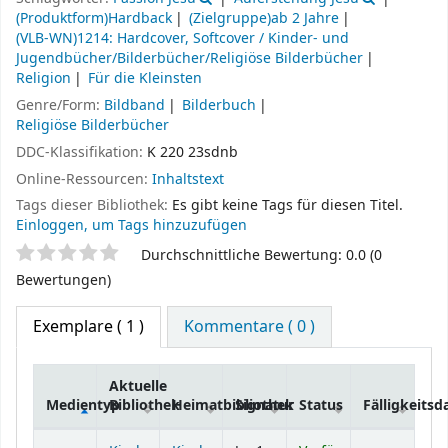
(Produktform)Hardback
(Zielgruppe)ab 2 Jahre
(VLB-WN)1214: Hardcover, Softcover / Kinder- und
Jugendbücher/Bilderbücher/Religiöse Bilderbücher
Religion
Für die Kleinsten
Genre/Form:
Bildband
Bilderbuch
Religiöse Bilderbücher
DDC-Klassifikation:
K 220 23sdnb
Online-Ressourcen:
Inhaltstext
Tags dieser Bibliothek:
Es gibt keine Tags für diesen Titel.
Einloggen, um Tags hinzuzufügen
Sternchenbewertung
Durchschnittliche Bewertung: 0.0 (0
Bewertungen)
Exemplare
( 1 )
Kommentare ( 0 )
Aktuelle
Medientyp
Bibliothek
Heimatbibliothek
Signatur
Status
Fälligkeits
Exemplare