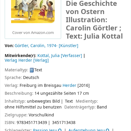
Die Geschichte
von Ostern
Illustration:
Carolin Görtler ;
Cover von Amazon.com
Text: Julia Kottal
Von:
Görtler, Carolin
, 1974-
[Künstler]
Mitwirkende(r):
Kottal, Julia
[Verfasser]
Verlag Herder
[Verlag]
Materialtyp:
Text
Sprache:
Deutsch
Verlag:
Freiburg im Breisgau
Herder
[2016]
Beschreibung:
14 ungezählte Seiten 17 cm
Inhaltstyp:
unbewegtes Bild
Text
Medientyp:
ohne Hilfsmittel zu benutzen
Datenträgertyp:
Band
Zielgruppe:
Vorschulkind
ISBN:
9783451713439
3451713438
Schlagwörter:
Passion Jesu
Auferstehung Jesu