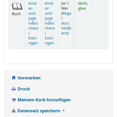
Exemplare
Kind
Kind
Jm 1
Verfü
er-
er-
Wei
gbar
und
und
(
Rega
Buch
Juge
Juge
l
ndbü
ndbü
durc
chere
chere
hstöb
(Öffnet sich unterhalb)
i
i
ern
)
Entri
Entri
ngen
ngen
Vormerken
Druck
Meinem Korb hinzufügen
Datensatz speichern