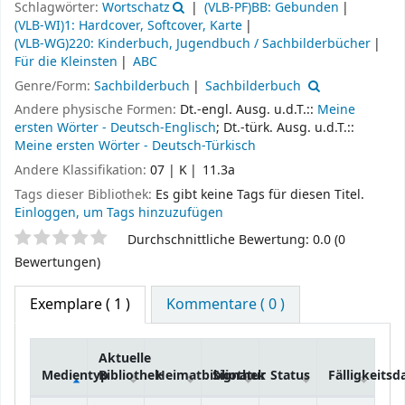
Schlagwörter:
Wortschatz
(VLB-PF)BB: Gebunden
(VLB-WI)1: Hardcover, Softcover, Karte
(VLB-WG)220: Kinderbuch, Jugendbuch / Sachbilderbücher
Für die Kleinsten
ABC
Genre/Form:
Sachbilderbuch
Sachbilderbuch
Andere physische Formen:
Dt.-engl. Ausg. u.d.T.::
Meine
ersten Wörter - Deutsch-Englisch
; Dt.-türk. Ausg. u.d.T.::
Meine ersten Wörter - Deutsch-Türkisch
Andere Klassifikation:
07 | K
11.3a
Tags dieser Bibliothek:
Es gibt keine Tags für diesen Titel.
Einloggen, um Tags hinzuzufügen
Sternchenbewertung
Durchschnittliche Bewertung: 0.0 (0
Bewertungen)
Exemplare
( 1 )
Kommentare ( 0 )
Aktuelle
Medientyp
Bibliothek
Heimatbibliothek
Signatur
Status
Fälligkeits