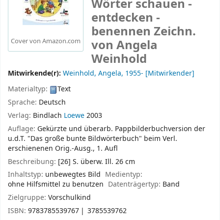
Wörter schauen -
entdecken -
benennen
Zeichn.
von Angela
Cover von Amazon.com
Weinhold
Mitwirkende(r):
Weinhold, Angela
, 1955-
[Mitwirkender]
Materialtyp:
Text
Sprache:
Deutsch
Verlag:
Bindlach
Loewe
2003
Auflage:
Gekürzte und überarb. Pappbilderbuchversion der
u.d.T. "Das große bunte Bildwörterbuch" beim Verl.
erschienenen Orig.-Ausg., 1. Aufl
Beschreibung:
[26] S. überw. Ill. 26 cm
Inhaltstyp:
unbewegtes Bild
Medientyp:
ohne Hilfsmittel zu benutzen
Datenträgertyp:
Band
Zielgruppe:
Vorschulkind
ISBN:
9783785539767
3785539762