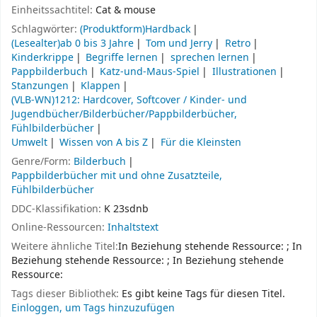
Einheitssachtitel:
Cat & mouse
Schlagwörter:
(Produktform)Hardback
(Lesealter)ab 0 bis 3 Jahre
Tom und Jerry
Retro
Kinderkrippe
Begriffe lernen
sprechen lernen
Pappbilderbuch
Katz-und-Maus-Spiel
Illustrationen
Stanzungen
Klappen
(VLB-WN)1212: Hardcover, Softcover / Kinder- und
Jugendbücher/Bilderbücher/Pappbilderbücher,
Fühlbilderbücher
Umwelt
Wissen von A bis Z
Für die Kleinsten
Genre/Form:
Bilderbuch
Pappbilderbücher mit und ohne Zusatzteile,
Fühlbilderbücher
DDC-Klassifikation:
K 23sdnb
Online-Ressourcen:
Inhaltstext
Weitere ähnliche Titel:
In Beziehung stehende Ressource:
;
In
Beziehung stehende Ressource:
;
In Beziehung stehende
Ressource:
Tags dieser Bibliothek:
Es gibt keine Tags für diesen Titel.
Einloggen, um Tags hinzuzufügen