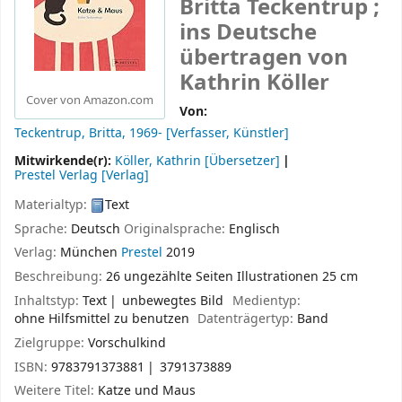
Britta Teckentrup ;
ins Deutsche
übertragen von
Kathrin Köller
Cover von Amazon.com
Von:
Teckentrup, Britta
, 1969-
[Verfasser, Künstler]
Mitwirkende(r):
Köller, Kathrin
[Übersetzer]
Prestel Verlag
[Verlag]
Materialtyp:
Text
Sprache:
Deutsch
Originalsprache:
Englisch
Verlag:
München
Prestel
2019
Beschreibung:
26 ungezählte Seiten Illustrationen 25 cm
Inhaltstyp:
Text
unbewegtes Bild
Medientyp:
ohne Hilfsmittel zu benutzen
Datenträgertyp:
Band
Zielgruppe:
Vorschulkind
ISBN:
9783791373881
3791373889
Weitere Titel:
Katze und Maus