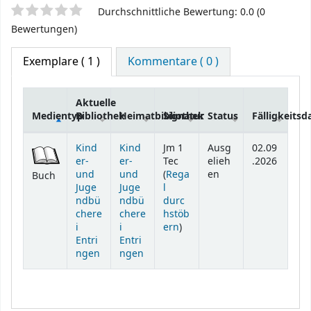
Sternchenbewertung
Durchschnittliche Bewertung: 0.0 (0
Bewertungen)
Exemplare
( 1 )
Kommentare ( 0 )
Aktuelle
Medientyp
Bibliothek
Heimatbibliothek
Signatur
Status
Fälligkeits
Exemplare
Kind
Kind
Jm 1
Ausg
02.09
er-
er-
Tec
elieh
.2026
und
und
(
Rega
en
Buch
Juge
Juge
l
ndbü
ndbü
durc
chere
chere
hstöb
(Öffnet sich unterhalb)
i
i
ern
)
Entri
Entri
ngen
ngen