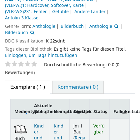
(VLB-WI)1: Hardcover, Softcover, Karte
(VLB-WG)231: Fehler
Gefühle
Andere Länder
Antolin 3.Klasse
Genre/Form:
Anthologie
Bilderbuch
Anthologie
Bilderbuch
DDC-Klassifikation:
K 22sdnb
Tags dieser Bibliothek:
Es gibt keine Tags für diesen Titel.
Einloggen, um Tags hinzuzufügen
Sternchenbewertung
Durchschnittliche Bewertung: 0.0 (0
Bewertungen)
Exemplare
( 1 )
Kommentare ( 0 )
Aktuelle
Medientyp
Bibliothek
Heimatbibliothek
Signatur
Status
Fälligkeits
Exemplare
Kind
Kind
Jm 1
Verfü
er-
er-
Bau
gbar
und
und
(
Rega
Buch