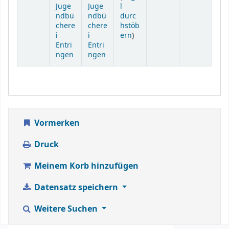
Juge
Juge
l
ndbü
ndbü
durc
chere
chere
hstöb
(Öffnet sich unterhalb)
i
i
ern
)
Entri
Entri
ngen
ngen
Vormerken
Druck
Meinem Korb hinzufügen
Datensatz speichern
Weitere Suchen