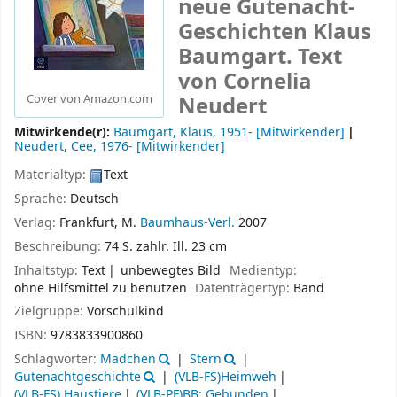
neue Gutenacht-
Geschichten
Klaus
Baumgart. Text
von Cornelia
Neudert
Cover von Amazon.com
Mitwirkende(r):
Baumgart, Klaus
, 1951-
[Mitwirkender]
Neudert, Cee
, 1976-
[Mitwirkender]
Materialtyp:
Text
Sprache:
Deutsch
Verlag:
Frankfurt, M.
Baumhaus-Verl.
2007
Beschreibung:
74 S. zahlr. Ill. 23 cm
Inhaltstyp:
Text
unbewegtes Bild
Medientyp:
ohne Hilfsmittel zu benutzen
Datenträgertyp:
Band
Zielgruppe:
Vorschulkind
ISBN:
9783833900860
Schlagwörter:
Mädchen
Stern
Gutenachtgeschichte
(VLB-FS)Heimweh
(VLB-FS) Haustiere
(VLB-PF)BB: Gebunden