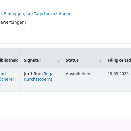
l.
Einloggen, um Tags hinzuzufügen
 Bewertungen)
bliothek
Signatur
Status
Fälligkeit
und
Jm 1 Rue (
Regal
Ausgeliehen
19.08.2026
(Öffnet sich unterhalb)
ücherei
durchstöbern
)
n