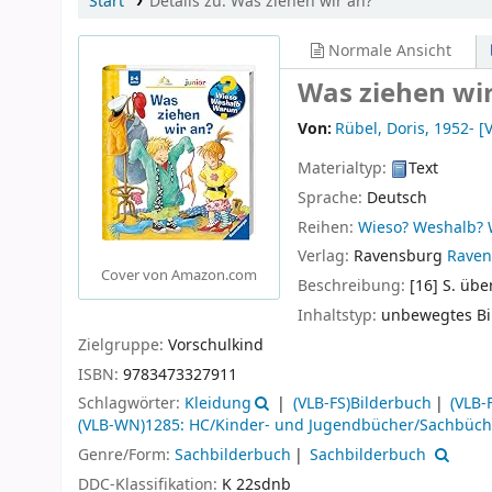
Start
Details zu:
Was ziehen wir an?
Normale Ansicht
Was ziehen wi
Von:
Rübel, Doris
, 1952-
[V
Materialtyp:
Text
Sprache:
Deutsch
Reihen:
Wieso? Weshalb? 
Verlag:
Ravensburg
Raven
Cover von Amazon.com
Beschreibung:
[16] S. übe
Inhaltstyp:
unbewegtes Bi
Zielgruppe:
Vorschulkind
ISBN:
9783473327911
Schlagwörter:
Kleidung
(VLB-FS)Bilderbuch
(VLB-
(VLB-WN)1285: HC/Kinder- und Jugendbücher/Sachbüch
Genre/Form:
Sachbilderbuch
Sachbilderbuch
DDC-Klassifikation:
K 22sdnb