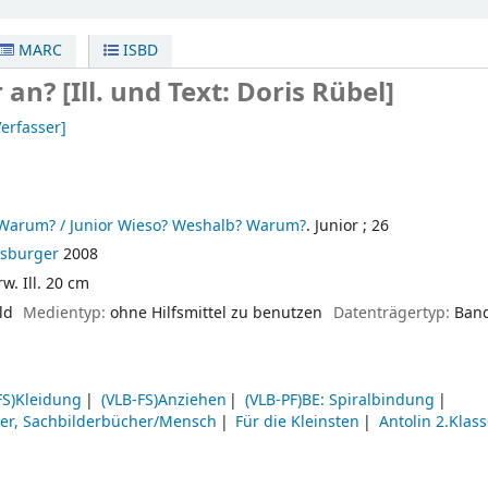
MARC
ISBD
r an?
[Ill. und Text: Doris Rübel]
erfasser]
Warum? / Junior Wieso? Weshalb? Warum?
. Junior ; 26
sburger
2008
rw. Ill. 20 cm
ld
Medientyp:
ohne Hilfsmittel zu benutzen
Datenträgertyp:
Ban
FS)Kleidung
(VLB-FS)Anziehen
(VLB-PF)BE: Spiralbindung
er, Sachbilderbücher/Mensch
Für die Kleinsten
Antolin 2.Klas