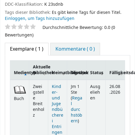
DDC-Klassifikation:
K 23sdnb
Tags dieser Bibliothek:
Es gibt keine Tags für diesen Titel.
Einloggen, um Tags hinzuzufügen
Sternchenbewertung
Durchschnittliche Bewertung: 0.0 (0
Bewertungen)
Exemplare
( 1 )
Kommentare ( 0 )
Aktuelle
Medientyp
Bibliothek
Heimatbibliothek
Signatur
Status
Fälligkeits
Exemplare
Zwei
Kind
Jm 1
Ausg
26.08
gstell
er-
Ste
elieh
.2026
e
und
(
Rega
en
Buch
Breit
Juge
l
enhol
ndbü
durc
z
chere
hstöb
(Öffnet sich unterhalb)
i
ern
)
Entri
ngen