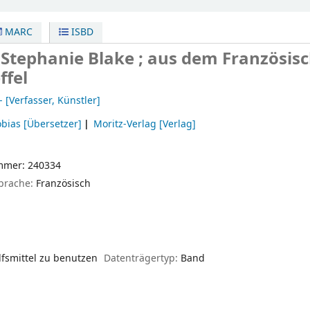
MARC
ISBD
!
Stephanie Blake ; aus dem Französis
ffel
-
[Verfasser, Künstler]
obias
[Übersetzer]
Moritz-Verlag
[Verlag]
mmer: 240334
sprache:
Französisch
lfsmittel zu benutzen
Datenträgertyp:
Band