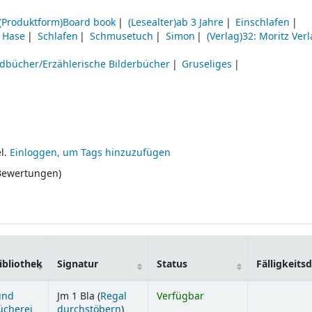
(Produktform)Board book
(Lesealter)ab 3 Jahre
Einschlafen
Hase
Schlafen
Schmusetuch
Simon
(Verlag)32: Moritz Ver
ndbücher/Erzählerische Bilderbücher
Gruseliges
l.
Einloggen, um Tags hinzuzufügen
 Bewertungen)
bliothek
Signatur
Status
Fälligkeit
und
Jm 1 Bla (
Regal
Verfügbar
(Öffnet sich unterhalb)
ücherei
durchstöbern
)