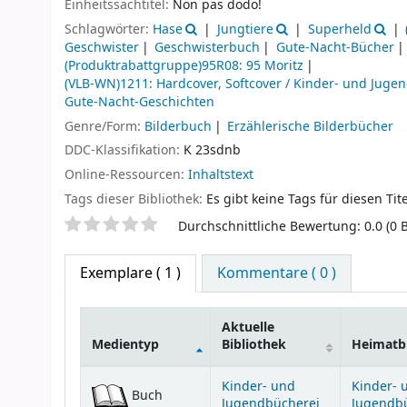
Einheitssachtitel:
Non pas dodo!
Schlagwörter:
Hase
Jungtiere
Superheld
Geschwister
Geschwisterbuch
Gute-Nacht-Bücher
(Produktrabattgruppe)95R08: 95 Moritz
(VLB-WN)1211: Hardcover, Softcover / Kinder- und Juge
Gute-Nacht-Geschichten
Genre/Form:
Bilderbuch
Erzählerische Bilderbücher
DDC-Klassifikation:
K 23sdnb
Online-Ressourcen:
Inhaltstext
Tags dieser Bibliothek:
Es gibt keine Tags für diesen Tite
Sternchenbewertung
Durchschnittliche Bewertung: 0.0 (0
Exemplare
( 1 )
Kommentare ( 0 )
Aktuelle
Medientyp
Bibliothek
Heimatbi
Exemplare
Kinder- und
Kinder- 
Buch
Jugendbücherei
Jugendb