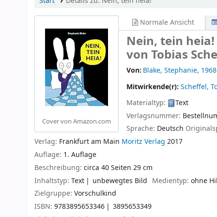
Start
Details zu:
Nein, tein heia!
Normale Ansicht
Nein, tein heia
von Tobias Sche
Von:
Blake, Stephanie
, 1968
Mitwirkende(r):
Scheffel, T
Materialtyp:
Text
Verlagsnummer:
Bestellnu
Cover von Amazon.com
Sprache:
Deutsch
Original
Verlag:
Frankfurt am Main
Moritz Verlag
2017
Auflage:
1. Auflage
Beschreibung:
circa 40 Seiten 29 cm
Inhaltstyp:
Text
unbewegtes Bild
Medientyp:
ohne Hi
Zielgruppe:
Vorschulkind
ISBN:
9783895653346
3895653349