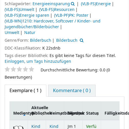
Schlagwörter:
Energieeinsparung
(VLB-FS)Energie
(VLB-FS)Umwelt
(VLB-FS)Resourcen
(VLB-FS)Energie sparen
(VLB-PF)PK: Poster
(VLB-WN)1210: Hardcover, Softcover / Kinder- und
Jugendbücher/Bilderbücher
Umwelt
Natur
Genre/Form:
Bilderbuch
Bilderbuch
DDC-Klassifikation:
K 22sdnb
Tags dieser Bibliothek:
Es gibt keine Tags für diesen Titel.
Einloggen, um Tags hinzuzufügen
Sternchenbewertung
Durchschnittliche Bewertung: 0.0 (0
Bewertungen)
Exemplare
( 1 )
Kommentare ( 0 )
Aktuelle
Medientyp
Bibliothek
Heimatbibliothek
Signatur
Status
Fälligkeits
Exemplare
Kind
Kind
Jm 1
Verfü