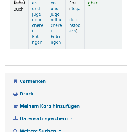
er-
er-
Spa
gbar
und
und
(
Rega
Buch
Juge
Juge
l
ndbü
ndbü
durc
chere
chere
hstöb
(Öffnet sich unterhalb)
i
i
ern
)
Entri
Entri
ngen
ngen
Vormerken
Druck
Meinem Korb hinzufügen
Datensatz speichern
Weitere Suchen