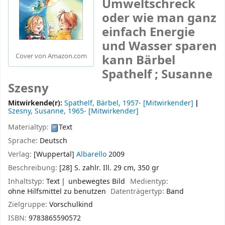
Umweltschreck
oder wie man ganz
einfach Energie
und Wasser sparen
kann
Bärbel
Cover von Amazon.com
Spathelf ; Susanne
Szesny
Mitwirkende(r):
Spathelf, Bärbel
, 1957-
[Mitwirkender]
Szesny, Susanne
, 1965-
[Mitwirkender]
Materialtyp:
Text
Sprache:
Deutsch
Verlag:
[Wuppertal]
Albarello
2009
Beschreibung:
[28] S. zahlr. Ill. 29 cm, 350 gr
Inhaltstyp:
Text
unbewegtes Bild
Medientyp:
ohne Hilfsmittel zu benutzen
Datenträgertyp:
Band
Zielgruppe:
Vorschulkind
ISBN:
9783865590572