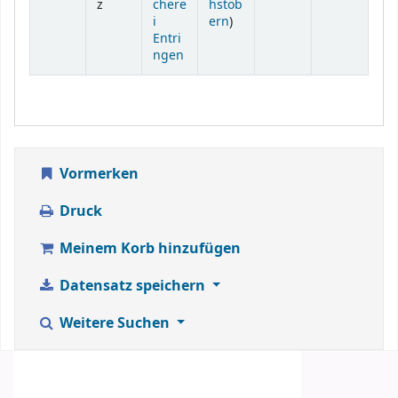
z
chere
hstöb
(Öffnet sich unterhalb)
i
ern
)
Entri
ngen
Vormerken
Druck
Meinem Korb hinzufügen
Datensatz speichern
Weitere Suchen