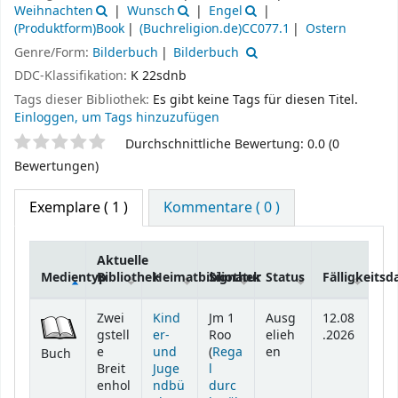
Weihnachten
Wunsch
Engel
(Produktform)Book
(Buchreligion.de)CC077.1
Ostern
Genre/Form:
Bilderbuch
Bilderbuch
DDC-Klassifikation:
K 22sdnb
Tags dieser Bibliothek:
Es gibt keine Tags für diesen Titel.
Einloggen, um Tags hinzuzufügen
Sternchenbewertung
Durchschnittliche Bewertung: 0.0 (0
Bewertungen)
Exemplare
( 1 )
Kommentare ( 0 )
Aktuelle
Medientyp
Bibliothek
Heimatbibliothek
Signatur
Status
Fälligkeits
Exemplare
Zwei
Kind
Jm 1
Ausg
12.08
gstell
er-
Roo
elieh
.2026
e
und
(
Rega
en
Buch
Breit
Juge
l
enhol
ndbü
durc