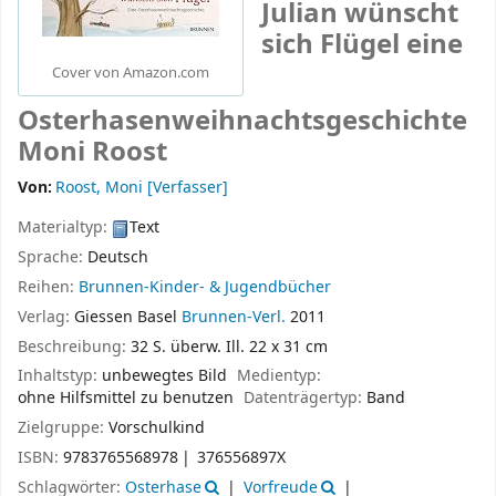
Julian wünscht
sich Flügel eine
Cover von Amazon.com
Osterhasenweihnachtsgeschichte
Moni Roost
Von:
Roost, Moni
[Verfasser]
Materialtyp:
Text
Sprache:
Deutsch
Reihen:
Brunnen-Kinder- & Jugendbücher
Verlag:
Giessen Basel
Brunnen-Verl.
2011
Beschreibung:
32 S. überw. Ill. 22 x 31 cm
Inhaltstyp:
unbewegtes Bild
Medientyp:
ohne Hilfsmittel zu benutzen
Datenträgertyp:
Band
Zielgruppe:
Vorschulkind
ISBN:
9783765568978
376556897X
Schlagwörter:
Osterhase
Vorfreude