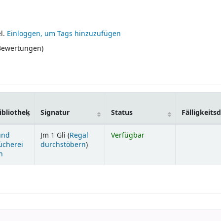
l.
Einloggen, um Tags hinzuzufügen
 Bewertungen)
bliothek
Signatur
Status
Fälligkeit
und
Jm 1 Gli (
Regal
Verfügbar
(Öffnet sich unterhalb)
ücherei
durchstöbern
)
n