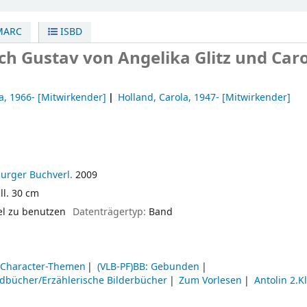
ARC
ISBD
ich Gustav
von Angelika Glitz und Car
a
, 1966-
[Mitwirkender]
Holland, Carola
, 1947-
[Mitwirkender]
urger Buchverl.
2009
Ill. 30 cm
el zu benutzen
Datenträgertyp:
Band
)Character-Themen
(VLB-PF)BB: Gebunden
ndbücher/Erzählerische Bilderbücher
Zum Vorlesen
Antolin 2.K