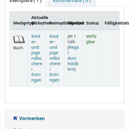
Exemplare
( 1 )
Kommentare ( 0 )
Aktuelle
Medientyp
Bibliothek
Heimatbibliothek
Signatur
Status
Fälligkeits
Exemplare
Kind
Kind
Jm 1
Verfü
er-
er-
Ush
gbar
und
und
(
Rega
Buch
Juge
Juge
l
ndbü
ndbü
durc
chere
chere
hstöb
(Öffnet sich unterhalb)
i
i
ern
)
Entri
Entri
ngen
ngen
Vormerken