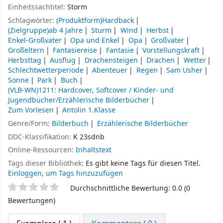
Einheitssachtitel:
Storm
Schlagwörter:
(Produktform)Hardback
(Zielgruppe)ab 4 Jahre
Sturm
Wind
Herbst
Enkel-Großvater
Opa und Enkel
Opa
Großvater
Großeltern
Fantasiereise
Fantasie
Vorstellungskraft
Herbsttag
Ausflug
Drachensteigen
Drachen
Wetter
Schlechtwetterperiode
Abenteuer
Regen
Sam Usher
Sonne
Park
Buch
(VLB-WN)1211: Hardcover, Softcover / Kinder- und
Jugendbücher/Erzählerische Bilderbücher
Zum Vorlesen
Antolin 1.Klasse
Genre/Form:
Bilderbuch
Erzählerische Bilderbücher
DDC-Klassifikation:
K 23sdnb
Online-Ressourcen:
Inhaltstext
Tags dieser Bibliothek:
Es gibt keine Tags für diesen Titel.
Einloggen, um Tags hinzuzufügen
Sternchenbewertung
Durchschnittliche Bewertung: 0.0 (0
Bewertungen)