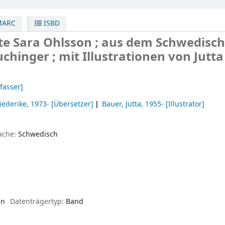
ARC
ISBD
ste
Sara Ohlsson ; aus dem Schwedisc
chinger ; mit Illustrationen von Jutta
fasser]
iederike
, 1973-
[Übersetzer]
Bauer, Jutta
, 1955-
[Illustrator]
ache:
Schwedisch
en
Datenträgertyp:
Band