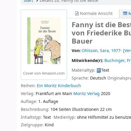
Start
Details zu:
Fanny ist die Beste
Normale Ansicht
M
Fanny ist die Be
von Friederike Bu
Bauer
Von:
Ohlsson, Sara
, 1977-
[Ver
Mitwirkende(r):
Buchinger, Fr
Materialtyp:
Text
Cover von Amazon.com
Sprache:
Deutsch
Originalspr
Reihen:
Ein Moritz Kinderbuch
Verlag:
Frankfurt am Main
Moritz Verlag
2020
Auflage:
1. Auflage
Beschreibung:
104 Seiten Illustrationen 22 cm
Inhaltstyp:
Text
Medientyp:
ohne Hilfsmittel zu benutz
Zielgruppe:
Kind