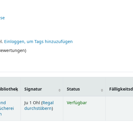
sse
l.
Einloggen, um Tags hinzuzufügen
 Bewertungen)
bliothek
Signatur
Status
Fälligkeit
und
Ju 1 Ohl (
Regal
Verfügbar
(Öffnet sich unterhalb)
ücherei
durchstöbern
)
n