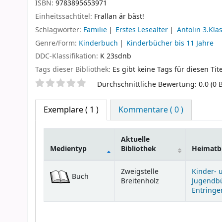
ISBN:
9783895653971
Einheitssachtitel:
Frallan är bäst!
Schlagwörter:
Familie
Erstes Lesealter
Antolin 3.Kla
Genre/Form:
Kinderbuch
Kinderbücher bis 11 Jahre
DDC-Klassifikation:
K 23sdnb
Tags dieser Bibliothek:
Es gibt keine Tags für diesen Tite
Sternchenbewertung
Durchschnittliche Bewertung: 0.0 (0
Exemplare
( 1 )
Kommentare ( 0 )
Aktuelle
Medientyp
Bibliothek
Heimatbi
Exemplare
Zweigstelle
Kinder- 
Buch
Breitenholz
Jugendb
Entringe