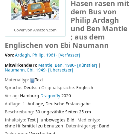
Hasen rasen mit
dem Bus
von
Philip Ardagh
und Ben Mantle
Cover von Amazon.com
; aus dem
Englischen von Ebi Naumann
Von:
Ardagh, Philip
, 1961-
[Verfasser]
Mitwirkende(r):
Mantle, Ben
, 1980-
[Künstler]
Naumann, Ebi
, 1949-
[Übersetzer]
Materialtyp:
Text
Sprache:
Deutsch
Originalsprache:
Englisch
Verlag:
Hamburg
Dragonfly
2020
Auflage:
1. Auflage, Deutsche Erstausgabe
Beschreibung:
30 ungezählte Seiten 25 cm
Inhaltstyp:
Text
unbewegtes Bild
Medientyp:
ohne Hilfsmittel zu benutzen
Datenträgertyp:
Band
Zielgruppe:
Vorschulkind