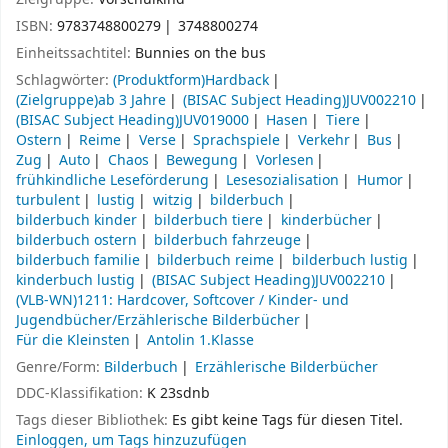
ISBN:
9783748800279
3748800274
Einheitssachtitel:
Bunnies on the bus
Schlagwörter:
(Produktform)Hardback
(Zielgruppe)ab 3 Jahre
(BISAC Subject Heading)JUV002210
(BISAC Subject Heading)JUV019000
Hasen
Tiere
Ostern
Reime
Verse
Sprachspiele
Verkehr
Bus
Zug
Auto
Chaos
Bewegung
Vorlesen
frühkindliche Leseförderung
Lesesozialisation
Humor
turbulent
lustig
witzig
bilderbuch
bilderbuch kinder
bilderbuch tiere
kinderbücher
bilderbuch ostern
bilderbuch fahrzeuge
bilderbuch familie
bilderbuch reime
bilderbuch lustig
kinderbuch lustig
(BISAC Subject Heading)JUV002210
(VLB-WN)1211: Hardcover, Softcover / Kinder- und
Jugendbücher/Erzählerische Bilderbücher
Für die Kleinsten
Antolin 1.Klasse
Genre/Form:
Bilderbuch
Erzählerische Bilderbücher
DDC-Klassifikation:
K 23sdnb
Tags dieser Bibliothek:
Es gibt keine Tags für diesen Titel.
Einloggen, um Tags hinzuzufügen