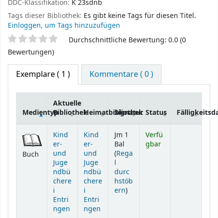
DDC-Klassifikation:
K 23sdnb
Tags dieser Bibliothek:
Es gibt keine Tags für diesen Titel.
Einloggen, um Tags hinzuzufügen
Sternchenbewertung
Durchschnittliche Bewertung: 0.0 (0
Bewertungen)
Exemplare
( 1 )
Kommentare ( 0 )
Aktuelle
Medientyp
Bibliothek
Heimatbibliothek
Signatur
Status
Fälligkeits
Exemplare
Kind
Kind
Jm 1
Verfü
er-
er-
Bal
gbar
und
und
(
Rega
Buch
Juge
Juge
l
ndbü
ndbü
durc
chere
chere
hstöb
(Öffnet sich unterhalb)
i
i
ern
)
Entri
Entri
ngen
ngen