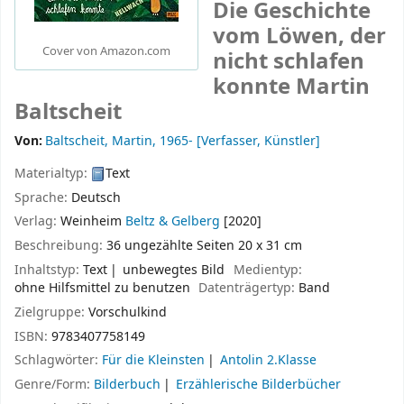
Die Geschichte
vom Löwen, der
Cover von Amazon.com
nicht schlafen
konnte
Martin
Baltscheit
Von:
Baltscheit, Martin
, 1965-
[Verfasser, Künstler]
Materialtyp:
Text
Sprache:
Deutsch
Verlag:
Weinheim
Beltz & Gelberg
[2020]
Beschreibung:
36 ungezählte Seiten 20 x 31 cm
Inhaltstyp:
Text
unbewegtes Bild
Medientyp:
ohne Hilfsmittel zu benutzen
Datenträgertyp:
Band
Zielgruppe:
Vorschulkind
ISBN:
9783407758149
Schlagwörter:
Für die Kleinsten
Antolin 2.Klasse
Genre/Form:
Bilderbuch
Erzählerische Bilderbücher