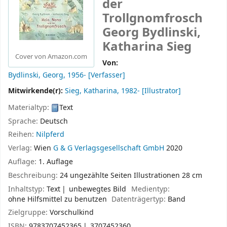
der
Trollgnomfrosch
Georg Bydlinski,
Katharina Sieg
Cover von Amazon.com
Von:
Bydlinski, Georg
, 1956-
[Verfasser]
Mitwirkende(r):
Sieg, Katharina
, 1982-
[Illustrator]
Materialtyp:
Text
Sprache:
Deutsch
Reihen:
Nilpferd
Verlag:
Wien
G & G Verlagsgesellschaft GmbH
2020
Auflage:
1. Auflage
Beschreibung:
24 ungezählte Seiten Illustrationen 28 cm
Inhaltstyp:
Text
unbewegtes Bild
Medientyp:
ohne Hilfsmittel zu benutzen
Datenträgertyp:
Band
Zielgruppe:
Vorschulkind
ISBN:
9783707452365
3707452360