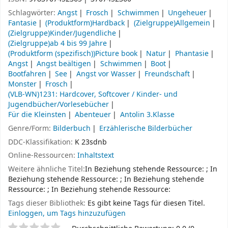
Schlagwörter:
Angst
Frosch
Schwimmen
Ungeheuer
Fantasie
(Produktform)Hardback
(Zielgruppe)Allgemein
(Zielgruppe)Kinder/Jugendliche
(Zielgruppe)ab 4 bis 99 Jahre
(Produktform (spezifisch))Picture book
Natur
Phantasie
Angst
Angst beältigen
Schwimmen
Boot
Bootfahren
See
Angst vor Wasser
Freundschaft
Monster
Frosch
(VLB-WN)1231: Hardcover, Softcover / Kinder- und
Jugendbücher/Vorlesebücher
Für die Kleinsten
Abenteuer
Antolin 3.Klasse
Genre/Form:
Bilderbuch
Erzählerische Bilderbücher
DDC-Klassifikation:
K 23sdnb
Online-Ressourcen:
Inhaltstext
Weitere ähnliche Titel:
In Beziehung stehende Ressource:
;
In
Beziehung stehende Ressource:
;
In Beziehung stehende
Ressource:
;
In Beziehung stehende Ressource:
Tags dieser Bibliothek:
Es gibt keine Tags für diesen Titel.
Einloggen, um Tags hinzuzufügen