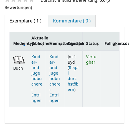
Sternchenbewertung
Durchschnittliche Bewertung: 0.0 (0
Bewertungen)
Exemplare
( 1 )
Kommentare ( 0 )
Aktuelle
Medientyp
Bibliothek
Heimatbibliothek
Signatur
Status
Fälligkeits
Exemplare
Kind
Kind
Jm 1
Verfü
er-
er-
Byd
gbar
und
und
(
Rega
Buch
Juge
Juge
l
ndbü
ndbü
durc
chere
chere
hstöb
(Öffnet sich unterhalb)
i
i
ern
)
Entri
Entri
ngen
ngen