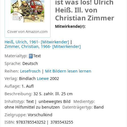
ist was los!
Ulrich
Heiß. Ill. von
Christian Zimmer
Mitwirkende(r):
Cover von Amazon.com
Heiß, Ulrich
, 1961-
[Mitwirkender]
Zimmer, Christian
, 1966-
[Mitwirkender]
Materialtyp:
Text
Sprache:
Deutsch
Reihen:
Lesefrosch
|
Mit Bildern lesen lernen
Verlag:
Bindlach
Loewe
2002
Auflage:
1. Aufl
Beschreibung:
32 S. zahlr. Ill. 25 cm
Inhaltstyp:
Text
unbewegtes Bild
Medientyp:
ohne Hilfsmittel zu benutzen
Datenträgertyp:
Band
Zielgruppe:
Vorschulkind
ISBN:
9783785543252
3785543255