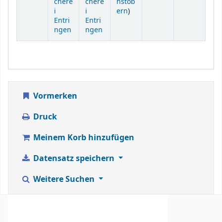
chere
chere
hstöb
(Öffnet sich unterhalb)
i
i
ern
)
Entri
Entri
ngen
ngen
Vormerken
Druck
Meinem Korb hinzufügen
Datensatz speichern
Weitere Suchen