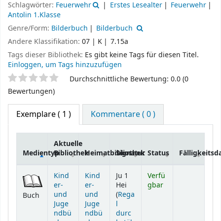
Schlagwörter:
Feuerwehr
Erstes Lesealter
Feuerwehr
Antolin 1.Klasse
Genre/Form:
Bilderbuch
Bilderbuch
Andere Klassifikation:
07 | K
7.15a
Tags dieser Bibliothek:
Es gibt keine Tags für diesen Titel.
Einloggen, um Tags hinzuzufügen
Sternchenbewertung
Durchschnittliche Bewertung: 0.0 (0
Bewertungen)
Exemplare
( 1 )
Kommentare ( 0 )
Aktuelle
Medientyp
Bibliothek
Heimatbibliothek
Signatur
Status
Fälligkeits
Exemplare
Kind
Kind
Ju 1
Verfü
er-
er-
Hei
gbar
und
und
(
Rega
Buch
Juge
Juge
l
ndbü
ndbü
durc