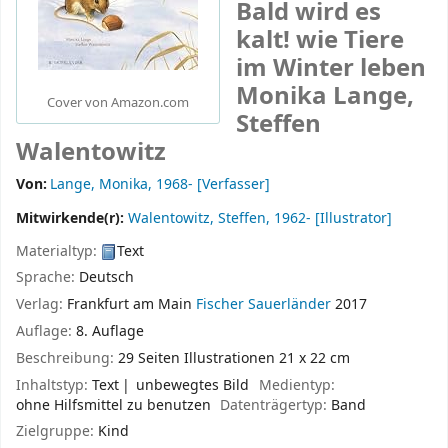
Bald wird es
kalt! wie Tiere
im Winter leben
Monika Lange,
Cover von Amazon.com
Steffen
Walentowitz
Von:
Lange, Monika
, 1968-
[Verfasser]
Mitwirkende(r):
Walentowitz, Steffen
, 1962-
[Illustrator]
Materialtyp:
Text
Sprache:
Deutsch
Verlag:
Frankfurt am Main
Fischer Sauerländer
2017
Auflage:
8. Auflage
Beschreibung:
29 Seiten Illustrationen 21 x 22 cm
Inhaltstyp:
Text
unbewegtes Bild
Medientyp:
ohne Hilfsmittel zu benutzen
Datenträgertyp:
Band
Zielgruppe:
Kind