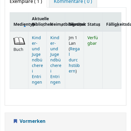
Exemplare
( 1 )
Kommentare ( 0 )
Aktuelle
Medientyp
Bibliothek
Heimatbibliothek
Signatur
Status
Fälligkeits
Exemplare
Kind
Kind
Jm 1
Verfü
er-
er-
Lan
gbar
und
und
(
Rega
Buch
Juge
Juge
l
ndbü
ndbü
durc
chere
chere
hstöb
(Öffnet sich unterhalb)
i
i
ern
)
Entri
Entri
ngen
ngen
Vormerken