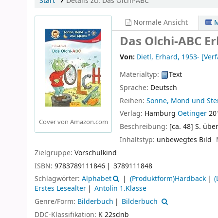
Start
Details zu:
Das Olchi-ABC
Normale Ansicht
M
Das Olchi-ABC
Er
Von:
Dietl, Erhard
, 1953-
[Verf
Materialtyp:
Text
Sprache:
Deutsch
Reihen:
Sonne, Mond und Ster
Verlag:
Hamburg
Oetinger
20
Cover von Amazon.com
Beschreibung:
[ca. 48] S. über
Inhaltstyp:
unbewegtes Bild
Zielgruppe:
Vorschulkind
ISBN:
9783789111846
3789111848
Schlagwörter:
Alphabet
(Produktform)Hardback
(
Erstes Lesealter
Antolin 1.Klasse
Genre/Form:
Bilderbuch
Bilderbuch
DDC-Klassifikation:
K 22sdnb