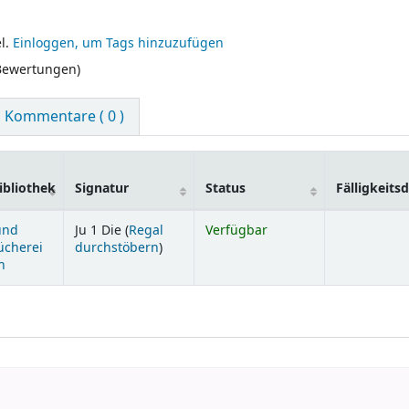
l.
Einloggen, um Tags hinzuzufügen
 Bewertungen)
Kommentare ( 0 )
bliothek
Signatur
Status
Fälligkeit
und
Ju 1 Die (
Regal
Verfügbar
(Öffnet sich unterhalb)
ücherei
durchstöbern
)
n