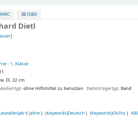
ARC
ISBD
hard Dietl
asser]
ne : 1. Klasse
11
w. Ill. 22 cm
Medientyp:
ohne Hilfsmittel zu benutzen
Datenträgertyp:
Band
Lesealter)ab 6 Jahre
(Keywords)Deutsch
(Keywords)Olchis
AB