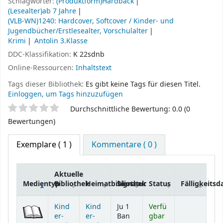
Schlagwörter:
(Produktform)Hardback
(Lesealter)ab 7 Jahre
(VLB-WN)1240: Hardcover, Softcover / Kinder- und
Jugendbücher/Erstlesealter, Vorschulalter
Krimi
Antolin 3.Klasse
DDC-Klassifikation:
K 22sdnb
Online-Ressourcen:
Inhaltstext
Tags dieser Bibliothek:
Es gibt keine Tags für diesen Titel.
Einloggen, um Tags hinzuzufügen
Sternchenbewertung
Durchschnittliche Bewertung: 0.0 (0
Bewertungen)
Exemplare
( 1 )
Kommentare ( 0 )
Aktuelle
Medientyp
Bibliothek
Heimatbibliothek
Signatur
Status
Fälligkeits
Exemplare
Kind
Kind
Ju 1
Verfü
er-
er-
Ban
gbar