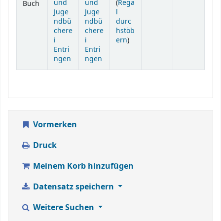
und
und
(
Rega
Buch
Juge
Juge
l
ndbü
ndbü
durc
chere
chere
hstöb
(Öffnet sich unterhalb)
i
i
ern
)
Entri
Entri
ngen
ngen
Vormerken
Druck
Meinem Korb hinzufügen
Datensatz speichern
Weitere Suchen