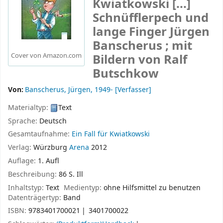
Kwiatkowski [...]
Schnüfflerpech und
lange Finger
Jürgen
Banscherus ; mit
Bildern von Ralf
Cover von Amazon.com
Butschkow
Von:
Banscherus, Jürgen
, 1949-
[Verfasser]
Materialtyp:
Text
Sprache:
Deutsch
Gesamtaufnahme:
Ein Fall für Kwiatkowski
Verlag:
Würzburg
Arena
2012
Auflage:
1. Aufl
Beschreibung:
86 S. Ill
Inhaltstyp:
Text
Medientyp:
ohne Hilfsmittel zu benutzen
Datenträgertyp:
Band
ISBN:
9783401700021
3401700022